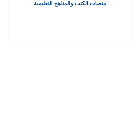
منصات الكتب والمناهج التعليمية
L
i
n
k
e
d
i
SERVICES
n